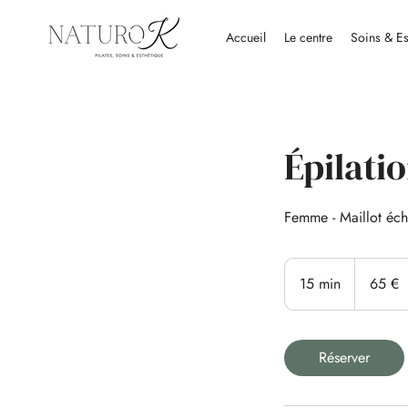
Accueil
Le centre
Soins & Es
Épilatio
Femme - Maillot éc
65
euros
15 min
1
65 €
5
m
i
Réserver
n