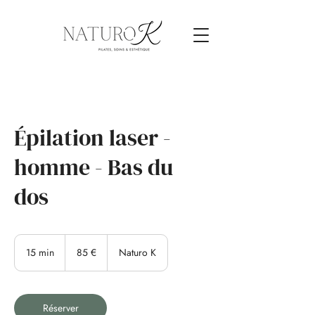
Épilation laser -
homme - Bas du
dos
85
euros
15 min
1
85 €
Naturo K
5
m
i
n
Réserver