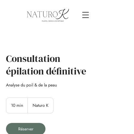
Consultation
épilation définitive
Analyse du poil & de la peau
10 min
1
Naturo K
0
m
i
n
Réserver