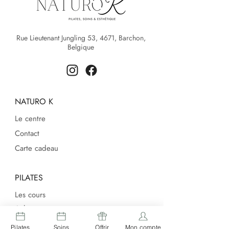
Rue Lieutenant Jungling 53, 4671, Barchon,
Belgique
NATURO K
Le centre
Contact
Carte cadeau
PILATES
Les cours
Acheter une carte
Ateliers
Pilates
Soins
Offrir
Mon compte