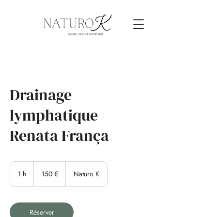
Drainage
lymphatique
Renata França
150
euros
1 h
1
150 €
Naturo K
Réserver