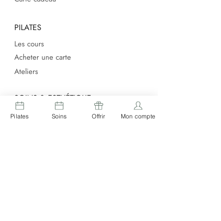
PILATES
Les cours
Acheter une carte
Ateliers
SOINS & ESTHÉTIQUE
Les soins
Pilates
Soins
Offrir
Mon compte
Formation Reiki
Laboratoire prise de sang -
Service d'infirmière à domicile
ÉPILATION DÉFINITIVE
Épilation définitive
Épilation définitive laser